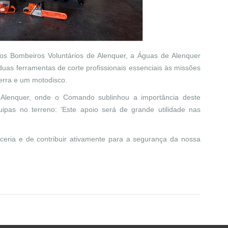
os Bombeiros Voluntários de Alenquer, a Águas de Alenquer
duas ferramentas de corte profissionais essenciais às missões
erra e um motodisco.
 Alenquer, onde o Comando sublinhou a importância deste
ipas no terreno: 'Este apoio será de grande utilidade nas
ceria e de contribuir ativamente para a segurança da nossa