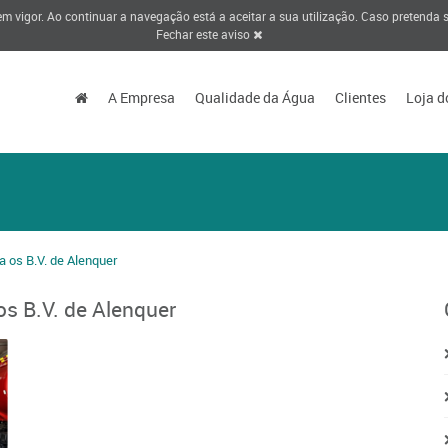
 em vigor. Ao continuar a navegação está a aceitar a sua utilização. Caso pretenda
Fechar este aviso
A Empresa
Qualidade da Água
Clientes
Loja d
a os B.V. de Alenquer
s B.V. de Alenquer