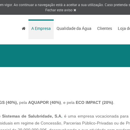
 em vigor. Ao continuar a navegação está a aceitar a sua utilização. Caso pretenda
Fechar este aviso
A Empresa
Qualidade da Água
Clientes
Loja d
GS (40%),
pela
AQUAPOR (40%)
, e pela
ECO IMPACT (20%)
.
 Sistemas de Salubridade, S.A
.
é uma empresa vocacionada para 
residuais em regime de Concessão, Parcerias Público-Privadas ou de P