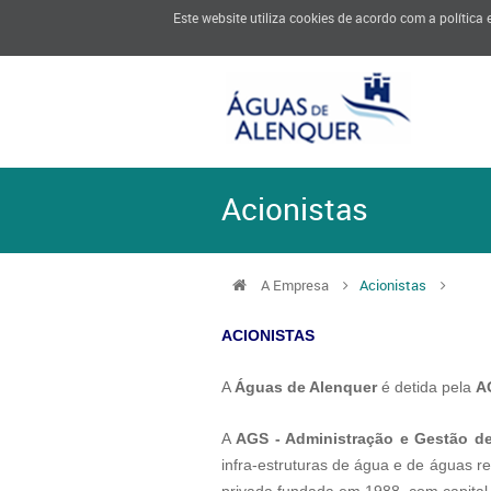
Este website utiliza cookies de acordo com a política
Acionistas
A Empresa
Acionistas
ACIONISTAS
A
Águas de Alenquer
é detida pela
A
A
AGS - Adminis
tração e Gestão de
infra-estruturas de água e de águas 