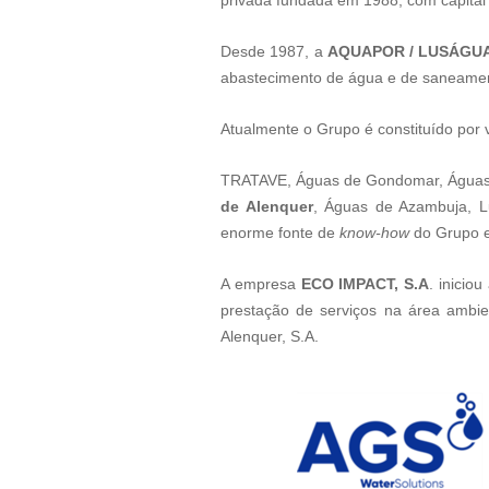
privada fundada em 1988, com capital 
Desd
e 1987
, a
AQUAPOR /
LUSÁGU
abastecimento de água e de saneamento
Atualmente o Grupo é constituído por 
TRATAVE, Águas de Gondomar, Águas d
de Alenquer
, Águas de Azambuja, L
enorme fonte de
know-how
do Grupo e
A empresa
ECO IMPACT, S.A
.
iniciou
prestação de serviços na área ambie
Alenquer, S.A.