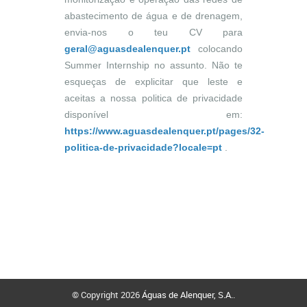
abastecimento de água e de drenagem,
envia-nos o teu CV para
geral@aguasdealenquer.pt
colocando
Summer Internship no assunto. Não te
esqueças de explicitar que leste e
aceitas a nossa politica de privacidade
disponível em:
https://www.aguasdealenquer.pt/pages/32-
politica-de-privacidade?locale=pt
.
© Copyright 2026
Águas de Alenquer, S.A.
.