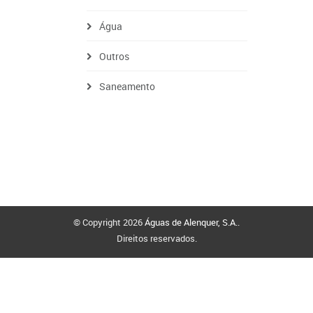
Água
Outros
Saneamento
© Copyright 2026
Águas de Alenquer, S.A.
.
Direitos reservados.
Politica de Cookies
Sitemap
e-mail:
clientes@aguasdealenquer.pt