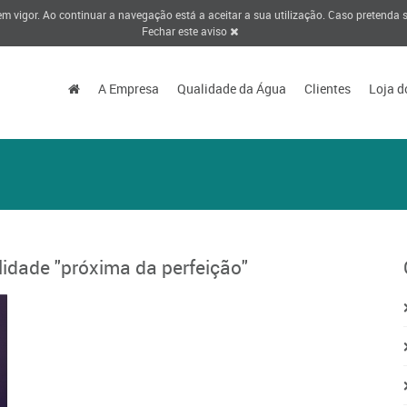
 em vigor. Ao continuar a navegação está a aceitar a sua utilização. Caso pretenda
Fechar este aviso
A Empresa
Qualidade da Água
Clientes
Loja d
idade "próxima da perfeição"